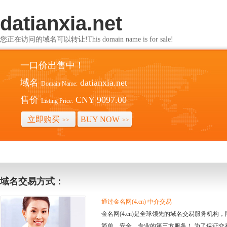
datianxia.net
您正在访问的域名可以转让!This domain name is for sale!
一口价出售中！
域名
datianxia.net
Domain Name:
售价
CNY 9097.00
Listing Price:
立即购买
BUY NOW
>>
>>
域名交易方式：
通过金名网(4.cn) 中介交易
金名网(4.cn)是全球领先的域名交易服务机
简单、安全、专业的第三方服务！ 为了保证交