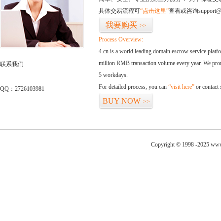
具体交易流程可
“点击这里”
查看或咨询support@
我要购买
>>
Process Overview:
4.cn is a world leading domain escrow service plat
million RMB transaction volume every year. We promi
联系我们
5 workdays.
For detailed process, you can
“visit here”
or contact
QQ：2726103981
BUY NOW
>>
Copyright © 1998 -2025 www.